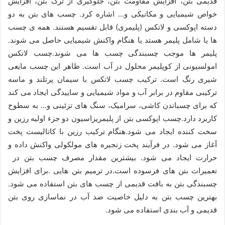
قدیمی بتن، افزایش مقاومت بتن، جلوگیری از ترک بتن، افزایش
خواص شیمیایی و مکانیکی و… اشاره کرد. چسب های بتن به دو
دسته اپوکسی و لاتکس (پلیمری) قابل تقسیم هستند. همه ی چسب
ها یا شامل پلیمر هستد یا هنگام واکنش شیمیایی حاصل می شوند.
پلیمر ها موجب چسبندگی چسب ها می شوند.چسب لاتکس
امولسیونی از کوپلیمر محلول در آب است. ظاهر این چسب مایعی
شیری رنگ است. ترکیب چسب لاتکس با سیمان پرتلند و ماسه
ترکیبی مقاوم در برابر آب و مواد شیمیایی و ساییدگی ایجاد می کند
که برای چسباندن کاشی، سرامیک، سنگ های تزئینی و… به سطوح
کاربرد دارد.چسب اپوکسی بتن از پلیمریزاسیون دو جزء اولیه رزین و
سخت کننده ایجاد می شود.هنگام ترکیب رزین با کاتالیست پخت
آغاز می شود. در فرآیند پخت زنجیره های مولکولی واکنش داده و
حرارت ایجاد می شود. بیشترین مقدار مصرف چسب بتن در
تعمیرات بتن های فرسوده است.در ترمیم بتن هایی .برای افزایش
چسبندگی بتن به بافت قدیمی از چسب های بتن استفاده می شود.
بهترین چسب بتن به دلیل خاصیت ضد آب در نماسازی روی بتن
قدیمی و آب بندی استفاده می شود.