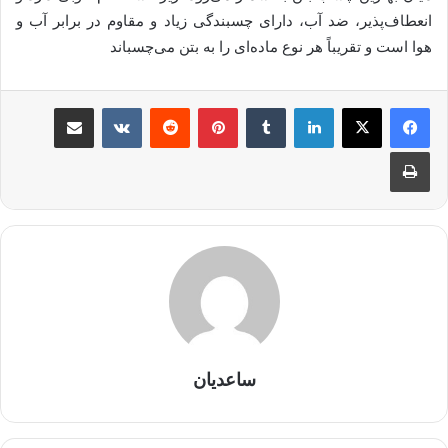
انعطاف‌پذیر، ضد آب، دارای چسبندگی زیاد و مقاوم در برابر آب و
هوا است و تقریباً هر نوع ماده‌ای را به بتن می‌چسباند
لینکدین
‫تامبلر
‫پین‌ترست
‫رددیت
‫VKontakte
اشتراک گذاری از طریق ایمیل
چاپ
ساعدیان