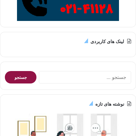
لینک های کاربردی
ج
س
ت
ج
و
نوشته های تازه
ب
ر
ا
ی
: