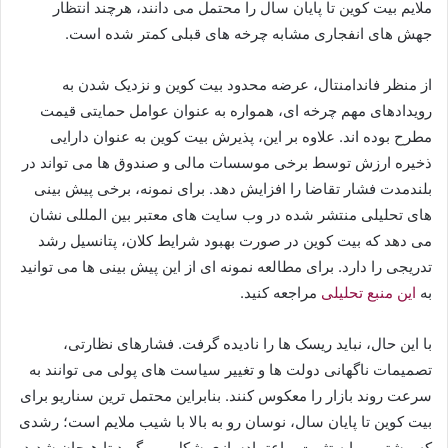
ملایم بیت کوین تا پایان سال را محتمل می دانند، هرچند انتظار
جهش های انفجاری مشابه چرخه های قبلی کمتر شده است.
از منظر فاندامنتال، عرضه محدود بیت کوین و نزدیک شدن به
رویدادهای مهم چرخه ای، همواره به عنوان عوامل حمایتی قیمت
مطرح بوده اند. علاوه بر این، پذیرش بیت کوین به عنوان دارایی
ذخیره ارزش توسط برخی موسسات مالی و صندوق ها می تواند در
بلندمدت فشار تقاضا را افزایش دهد. برای نمونه، برخی پیش بینی
های تحلیلی منتشر شده در وب سایت های معتبر بین المللی نشان
می دهد که بیت کوین در صورت بهبود شرایط کلان، پتانسیل رشد
تدریجی را دارد. برای مطالعه نمونه ای از این پیش بینی ها می توانید
به
این منبع تحلیلی
مراجعه کنید.
با این حال، نباید ریسک ها را نادیده گرفت. فشارهای نظارتی،
تصمیمات ناگهانی دولت ها و تغییر سیاست های پولی می توانند به
سرعت روند بازار را معکوس کنند. بنابراین محتمل ترین سناریو برای
بیت کوین تا پایان سال، نوسان رو به بالا با شیب ملایم است؛ رشدی
که بیشتر بر پایه تثبیت و اعتمادسازی شکل می گیرد تا هیجان شدید.