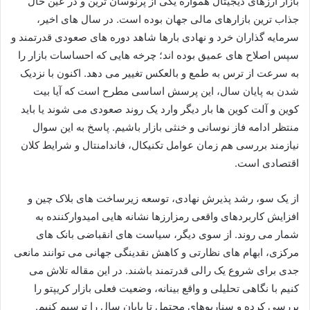
بازار ارزهای دیجیتال همواره یکی از پرنوسان ترین و در عین حال
جذاب ترین بازارهای مالی جهان بوده است. در سال های اخیر،
سرمایه گذاران خرد و نهادی بارها شاهد دوره های صعودی قدرتمند و
سپس اصلاح های عمیق بوده اند؛ چرخه هایی که احساسات بازار را
به سرعت از ترس به طمع و بالعکس تغییر می دهد. اکنون با نزدیک
شدن به پایان سال، این پرسش اساسی مطرح است که آیا بیت
کوین و آلت کوین ها بار دیگر وارد یک روند صعودی می شوند یا باید
منتظر ادامه فاز نوسانی و خنثی بازار باشیم. پاسخ به این سوال
نیازمند بررسی هم زمان عوامل تکنیکال، فاندامنتال و شرایط کلان
اقتصادی است.
از یک سو، رشد پذیرش نهادی، توسعه زیرساخت های بلاک چین و
افزایش کاربردهای واقعی رمزارزها نشانه هایی امیدوارکننده به
شمار می روند. از سوی دیگر، سیاست های انقباضی بانک های
مرکزی، ابهام های نظارتی و کاهش نقدینگی جهانی می توانند مانعی
جدی برای شروع یک رالی قدرتمند باشند. در این مقاله تلاش می
کنیم با نگاهی تحلیلی و واقع بینانه، وضعیت فعلی بازار کریپتو را
بررسی کرده و سناریوهای محتمل تا پایان سال را ترسیم کنیم.