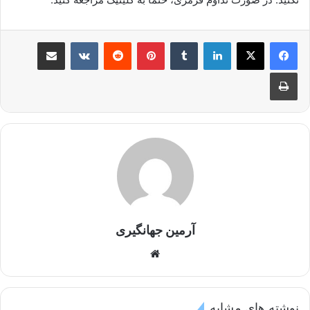
لینکدین
‫تامبلر
‫پین‌ترست
‫رددیت
‫VKontakte
اشتراک گذاری از طریق ایمیل
چاپ
آرمین جهانگیری
وبسایت
نوشته های مشابه