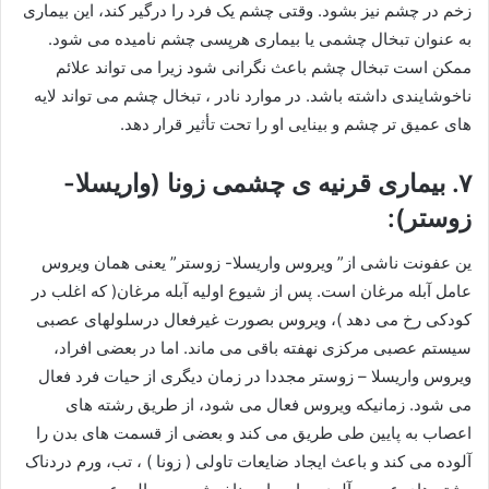
زخم در چشم نیز بشود. وقتی چشم یک فرد را درگیر کند، این بیماری
به عنوان تبخال چشمی یا بیماری هرپسی چشم نامیده می شود.
ممکن است تبخال چشم باعث نگرانی شود زیرا می تواند علائم
ناخوشایندی داشته باشد. در موارد نادر ، تبخال چشم می تواند لایه
های عمیق تر چشم و بینایی او را تحت تأثیر قرار دهد.
۷. بیماری قرنیه ی چشمی زونا (واریسلا-
زوستر):
ین عفونت ناشی از” ویروس واریسلا- زوستر” یعنی همان ویروس
عامل آبله مرغان است. پس از شیوع اولیه آبله مرغان( که اغلب در
کودکی رخ می دهد )، ویروس بصورت غیرفعال درسلولهای عصبی
سیستم عصبی مرکزی نهفته باقی می ماند. اما در بعضی افراد،
ویروس واریسلا – زوستر مجددا در زمان دیگری از حیات فرد فعال
می شود. زمانیکه ویروس فعال می شود، از طریق رشته های
اعصاب به پایین طی طریق می کند و بعضی از قسمت های بدن را
آلوده می کند و باعث ایجاد ضایعات تاولی ( زونا ) ، تب، ورم دردناک