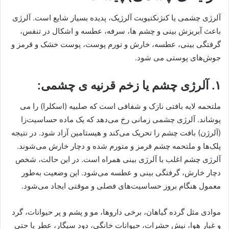
آلرژی چشمی یا کنژنکتیویت آلرژیک، پدیده بسیار شایع است. آلرژی
باعث آبریزش بینی و چشم ها، سرفه، عطسه و اشکال در تنفس،
گرفتگی بینی، عطسه، خارش و تورم پوست، پوست خشک و قرمز و
جوش‌های پوستی می شود.
۱. آلرژی چشم یا زخم قرنیه ی چشمی:
ملتحمه لایه بافتی نازک و شفافی است که صلبیه (اسکلرا) را می
پوشاند. آلرژی چشمی زمانی رخ می‌دهد که یک ماده حساسیت‌زا
(آلرژن) بافت چشم را تحریک می‌کند و ‌هیستامین آزاد ‌شود. در نتیجه
پلک‌ها و ملتحمه چشم قرمز و متورم شده و دچار خارش می‌شوند.
آلرژی چشم اغلب با آلرژی بینی همراه است. در این حالت، شخص
دچار خارش، گرفتگی بینی و عطسه می‌شود. این وضعیت به‌طور
معمول هنگام بروز حساسیت‌های فصلی و موقتی ایجاد می‌شود.
موادی مثل گرده گیاهان، برخی داروها، مو و پشم و پر حیوانات، گرد
و غبار هوا، نیش حشرات، حیوانات خانگی، دود سیگار، عطر یا حتی