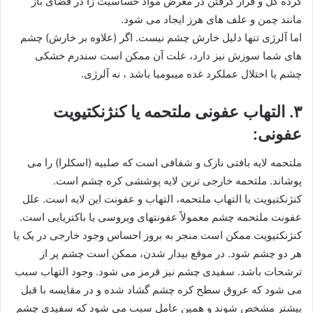
گرده گل و قرار گرفتن در معرض مواد حساسیت زا در فضای باز
مانند چمن و علف های هرز ایجاد می شود.
اما آلرژی تنها دلیل خارش چشم نیست. اگر (علاوه بر خارش) چشم
های شما سوزش نیز دارد، علت آن ممکن است سندرم خشکی
چشم یا اختلال عملکرد غده میبومیا باشد ، نه آلرژی.
۳. التهاب عفونی ملتحمه یا کنژنکتیویت
عفونی:
ملتحمه لایه بافتی نازک و شفافی است که صلبیه (اسکلرا) را می
پوشاند. ملتحمه خارجی ترین لایه پوششی کره چشم است.
کنژنکتیویت یا التهاب ملتحمه، التهاب و عفونت این لایه است. علل
عفونت ملتحمه چشم معمولاً عفونتهای ویروسی یا باکتریایی است.
کنژنکتیویت ممکن است منجر به بروز احساس وجود خارجی در یک یا
هر دو چشم شود. در موقع بیدار شدن، ممکن است چشم پر از
ترشحات باشد. سفیدی چشم نیز قرمز می شود. وجود التهاب سبب
می شود که عروق سطح کره چشم گشاد شده و در مقایسه با قبل
بیشتر مشخص شوند و همین عامل سبب می شود که سفیدی چشم