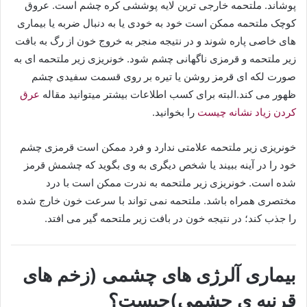
پوشاند. ملتحمه خارجی ترین لایه پوششی کره چشم است. عروق
کوچک ملتحمه ممکن است خود به خودی یا به دنبال ضربه یا بیماری
های خاصی پاره شوند و در نتیجه منجر به خروج خون از رگ به بافت
زیر ملتحمه و قرمزی ناگهانی چشم شود. خونریزی زیر ملتحمه ای به
صورت لکه ای قرمز روشن یا تیره بر روی قسمت سفیدی چشم
ظهور می کند.البته برای کسب اطلاعات بیشتر میتوانید مقاله
عرق
کردن زیاد نشانه چیست
را بخوانید.
خونریزی زیر ملتحمه علامتی ندارد و فرد ممکن است قرمزی چشم
خود را در آینه ببیند یا شخص دیگری به وی بگوید که چشمش قرمز
شده است. خونریزی زیر ملتحمه به ندرت ممکن است با درد
مختصری همراه باشد. ملتحمه نمی تواند با سرعت خون خارج شده
را جذب کند؛ در نتیجه خون در بافت زیر ملتحمه گیر می افتد.
بیماری آلرژی های چشمی (زخم های
قرنیه ی چشمی)چیست؟