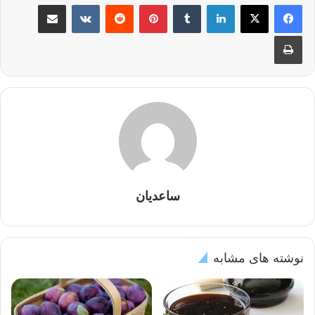
لینکدین
‫تامبلر
‫پین‌ترست
‫رددیت
‫VKontakte
اشتراک گذاری از طریق ایمیل
چاپ
ساعدیان
نوشته های مشابه