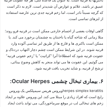
باکتریها به قرنیه است. به عنوان یک قاعده کلی، هر چه عفونت قرنیه
عمیق تر باشد، علائم و عوارض آن شدیدتر است. لازم به ذکر است
که گرچه نسبتاً نادر است، اما زخم قرنیه جدی ترین عارضه استفاده
از لنزهای تماسی است.
گاهی اوقات بعضی از اجسام خارجی ممکن است در قرنیه فرو روند؛
مثلا زمانی که شاخه گیاه یا ناخنتان به چشمتان برخورد می کند. یا
ممکن است باکتری ها و قارچ ها از طریق لنز تماسی آلوده وارد
قرنیه شوند. در این شرایط ممکن است چشم دچار التهاب دردناک و
عفونت قرنیه شود که اصطلاحا آنرا “کراتیت” یا “زخم عفونی قرنیه”
می گوئیم. این عفونت ها می تواند منجر به کاهش وضوح بینائی،
ترشح از قرنیه، و شاید تخریب بافت قرنیه شود.
۶. بیماری تبخال چشمی Ocular Herpes:
herpes simplex keratitisویروس هرپس سیمپلکس یک ویروس
رایج است که افراد زیادی را مبتلا می کند. این ویروس علاوه بر ایجاد
زخم های تبخالی لب در موقع سرماخوردگی، می تواند باعث ایجاد