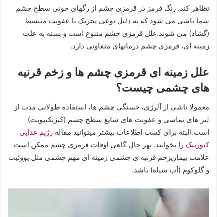
تظاهر کند. رنگ قرمز در قرمزی چشم از رگهای خونی سطح چشم
شما ناشی می شود که به دلیل نوعی تحریک یا عفونت منبسط
(گشاد) می شوند.علل قرمزی چشم متنوع است و بسته به علت
زمینه ای، قرمزی چشم درمانهای متفاوتی دارد.
علل زمینه ای قرمزی چشم ها و زخم قرنیه
های چشمی چیست؟
معمولا ناشی از آلرژی، خستگی چشم ها، استفاده طولانی مدت از
لنز های تماسی و عفونت های شایع سطح چشم (کنژنکتیویت)
است.البته برای کسب اطلاعات بیشتر میتوانید مقاله
رژیم غذایی
کتوژنیک
را بخوانید. بهر حال گاهی اوقات قرمزی چشم ممکن است
علامت بیماریزخم قرنیه ی چشمی زمینه ای مهم چشمی مثل یووئیت
و گلوکوم (آب سیاه) باشد.