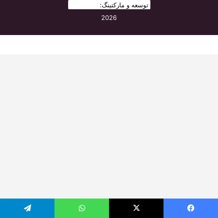
توسعه و مارکتینگ:
بیزینس یار
2026
یس بوک
X
واتس آپ
تلگرام