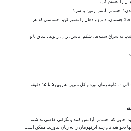
و آن را تجسم کن،
دن؟ احساس لمس زمین با سر؟
 حالا چشمان، دماغ و دهان را تصور کن، احساسی که هر
تیب به سراغ سینه‌ها، شکم، باسن، ران، زانوها، ساق پا و
ن،
تمام شد! هر کدام از این مراحل باید حداقل ۵ الی ۱۰ ثانیه زمان ببرد و کل تمرین هم بین ۵ تا ۱۵ دقیقه
برید. جایی که احساس آرامش کنند و نگرانی خاصی نداشته
نها بخواهید نام چند ابرقهرمان را به زبان بیاورند. ممکن است