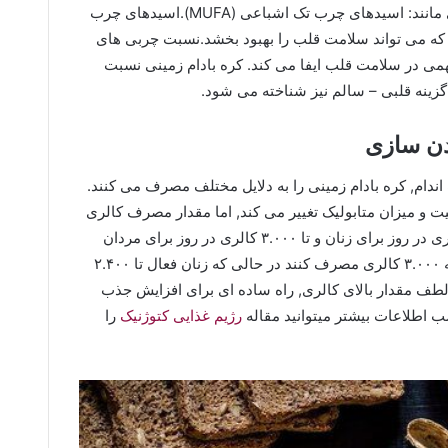
کره بادام زمینی حاوی بسیاری از مواد مغذی مانند: اسیدهای چرب تک اشباعی (MUFA).اسیدهای چرب
ن .منیزیم است که می تواند سلامت قلب را بهبود بخشد.نسبت چربی های
ی در سلامت قلب ایفا می کند. کره بادام زمینی نسبت
گزینه قلبی – سالم نیز شناخته می شود.
دن سازی
اندام, کره بادام زمینی را به دلایل مختلف مصرف می کنند.
 و میزان متابولیک تغییر می کند, اما مقدار مصرف کالری
روزانه توصیه شده در حدود ۱.۶۰۰-۲۴۰۰ کالری در روز برای زنان و تا ۳.۰۰۰ کالری در روز برای مردان
متغیر است با این حال, مردان بالغ باید روزانه ۳.۰۰۰ کالری مصرف کنند در حالی که زنان فعال تا ۲.۴۰۰
 لطف مقدار بالای کالری, راه ساده ای برای افزایش جذب
ب اطلاعات بیشتر میتوانید مقاله
رژیم غذایی کتوژنیک
را