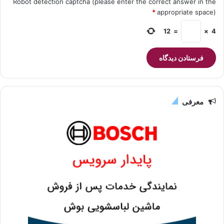
Robot detection captcha (please enter the correct answer in the
*
appropriate space)
12
=
×
4
معرفی