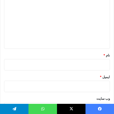
د
ی
د
گ
ا
ه
*
نام
*
ایمیل
*
وب‌ سایت
یس بوک
X
واتس آپ
تلگرام