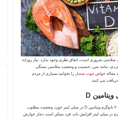
اینکه مصرف چه مقدار ویتامینD برای سلامتی ضروری است، اتفاق نظری وجود ندارد. نیاز روزانه
 فردی، مانند سن، جنسیت و وضعیت سلامتی بستگی
د مقاله
خواص چوب صندل
را بخوانید.بسیاری از مردم
یتامین D
پزشکان معتقدند که در صورت وجود حداقل ۲۰ نانوگرم ویتامین D در میلی لیتر خون، وضعیت مطلوب
 اگر سطح ویتامین بیش از ۵۰ نانوگرم در میلی لیتر افزایش یابد، فرد ممکن است دچار عوارض