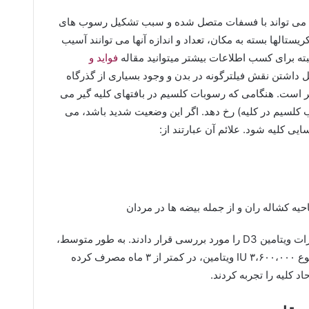
ن می تواند با فسفات متصل شده و سبب تشکیل رسوب های
یستالها بسته به مکان، تعداد و اندازه آنها می توانند آسیب
البته برای کسب اطلاعات بیشتر میتوانید مقاله
فواید و
یل داشتن نقش فیلترگونه در بدن و وجود بسیاری از گذرگاه
 است. هنگامی که رسوبات کلسیم در بافتهای کلیه گیر می
کلسیم در کلیه) رخ دهد. اگر این وضعیت شدید باشد، می
ایی کلیه شود. علائم آن عبارتند از:
یه کشاله ران و از جمله بیضه ها در مردان
نویسندگان یک نظرسنجی در سال ۲۰۱۵ تاثیرات ویتامین D3 را مورد بررسی قرار دادند. به طور متوسط،
افرادی که تحت تاثیر قرار گرفته اند، در مجموع ۳،۶۰۰،۰۰۰ IU ویتامین، در کمتر از ۳ ماه مصرف کرده
د کلیه را تجربه کردند.