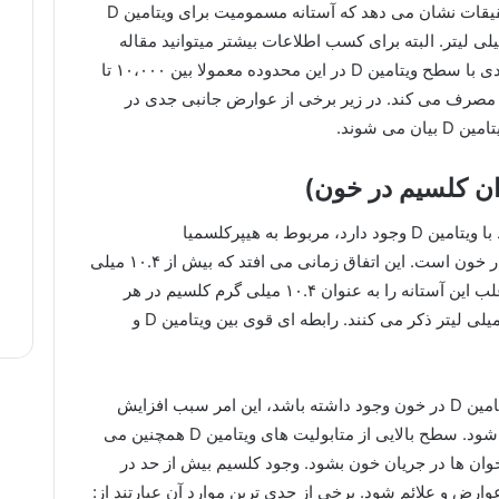
جانبی نامطلوب بشود. با این حال، بیشتر تحقیقات نشان می دهد که آستانه مسمومیت برای ویتامین D
را بخوانید.فردی با سطح ویتامین D در این محدوده معمولا بین ۱۰،۰۰۰ تا
ی (IU) ویتامین در روز مصرف می کند. در زیر برخی از عوارض جانبی جدی در
می شوند.
اکثر عوارض جانبی قابل توجهی که در ارتباط با ویتامین D وجود دارد، مربوط به هیپرکلسمیا
است.هیپرکلسمیا، وجود بیش از حد کلسیم در خون است. این اتفاق زمانی می افتد که بیش از ۱۰.۴ میلی
گرم کلسیم در خون موجود باشد. محققان اغلب این آستانه را به عنوان ۱۰.۴ میلی گرم کلسیم در هر
دسی لیتر خون یا به عنوان ۱۰۴ میلی گرم / میلی لیتر ذکر می کنند. رابطه ای قوی بین ویتامین D و
هنگامی که میزان بالایی از متابولیت های ویتامین D در خون وجود داشته باشد، این امر سبب افزایش
مقدار کلسیم جذب شده توسط روده ها می شود. سطح بالایی از متابولیت های ویتامین D همچنین می
وان ها در جریان خون بشود. وجود کلسیم بیش از حد در
ارض و علائم شود. برخی از جدی ترین موارد آن عبارتند از: