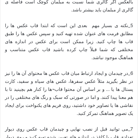
بالعکس اگر گالری شما نسبت به مبلمان کوچک است فاصله ی
گالری از مبلمان باید بیشتر باشد.
5_نکته ی بسیار مهم بعدی این است که ابتدا قاب عکس ها را
مطابق فرمت های عنوان شده تهیه کنید و سپس عکس ها را طبق
قاب ها چاپ کنید. زیرا ممکن است برای عکس در اندازه های
مختلفی که شما قبلاً چاپ کرده باشید قاب عکس متناسب و
هماهنگ موجود نباشد.
6_در چیدمان و ایجاد ارتباط میان قاب عکس ها محتوای آن ها را نیز
در نظر بگیرید مثلاً عکس سفرها، عکس های سیاه و سفید، کارت
پستال ها یا … و بر اساس آن محتوا قاب¬ها را کنار هم بچینید تا با
هم معنا پیدا کنند. و اما در صورتی که سبک و رنگ های مختلفی را در
نقاشی ها یا تصاویر خود داشتید، روی فریم های یکنواخت برای ایجاد
یک تصویر هماهنگ تمرکز کنید.
7_می توانید قبل از نصب نهایی و چیدمان قاب عکس روی دیوار
تعدادی قاب با کاغذ در اندازه های تعیین شده تهیه کنید و روی دیوار