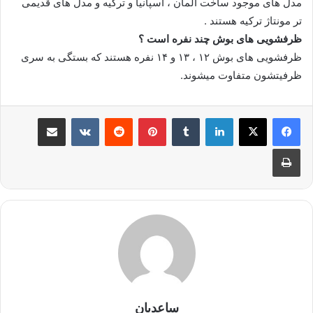
مدل های موجود ساخت آلمان ، اسپانیا و ترکیه و مدل های قدیمی
تر مونتاژ ترکیه هستند .
ظرفشویی های بوش چند نفره است ؟
ظرفشویی های بوش ۱۲ ، ۱۳ و ۱۴ نفره هستند که بستگی به سری
ظرفیتشون متفاوت میشوند.
لینکدین
‫تامبلر
‫پین‌ترست
‫رددیت
‫VKontakte
اشتراک گذاری از طریق ایمیل
چاپ
ساعدیان