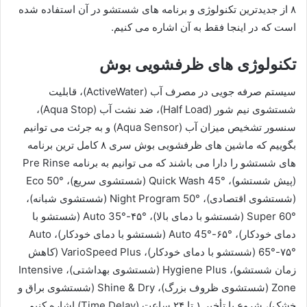
۸ از جدیدترین تکنولوژی و برنامه های شستشو در آن استفاده شده
است که در اینجا فقط به آن اشاره می کنیم.
تکنولوژی های ظرفشویی بوش
سیستم صرفه جویی در مصرف آب (ActiveWater)، قابلیت
شستشوی نیم شور (Half Load)، ضد نشت آب (Aqua Stop)،
سنسور تشخیص میزان آب (Aqua Sensor) و به جرئت می توانیم
بگوییم که ماشین های ظرفشویی بوش سری ۸ کامل ترین برنامه
های شستشو را دارا می باشند که می توانیم به برنامه Pre Rinse
(پیش شستشو)، Quick Wash 45° (شستشوی سریع)، Eco 50°
(شستشوی اقتصادی)، Night Program 50° (شستشوی شبانه)،
Super 60° (شستشو با دمای بالا)، Auto 35°-۴۵° (شستشو با
دمای خودکار)، Auto 45°-۶۵° (شستشو با دمای خودکار)، Auto
65°-۷۵° (شستشو با دمای خودکار)، VarioSpeed Plus (کاهش
زمان شستشو)، Hygiene Plus (شستشوی بهداشتی)، Intensive
Zone (شستشوی ظروف بزرگ)، Shine & Dry (شستشوی براق و
خشک)، شروع با تأخیر ۱ تا ۲۴ ساعت (Time Delay) اشاره کنیم.