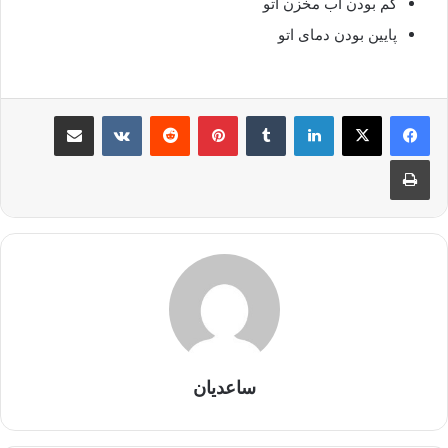
کم بودن آب مخزن اتو
پایین بودن دمای اتو
لینکدین
‫تامبلر
‫پین‌ترست
‫رددیت
‫VKontakte
اشتراک گذاری از طریق ایمیل
چاپ
ساعدیان