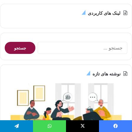
لینک های کاربردی
جستجو
برای:
نوشته های تازه
یس بوک
X
واتس آپ
تلگرام