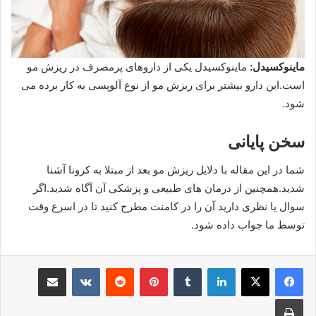
ماینوکسیدل:
ماینوکسیدل یکی از داروهای پرمصرف در ریزش مو
است.این دارو بیشتر برای ریزش مو از نوع آلوپسی به کار برده می
شود.
سخن پایانی
شما در این مقاله با دلایل ریزش مو بعد از مبتلا به کرونا آشنا
شدید.همچنین از درمان های طبیعی و پزشکی آن آگاه شدید.اگر
سوال یا نظری دارید آن را در کامنت مطرح کنید تا در اسرع وقت
توسط ما جواب داده شود.
لینکدین
‫تامبلر
‫پین‌ترست
‫رددیت
‫VKontakte
اشتراک گذاری از طریق ایمیل
چاپ