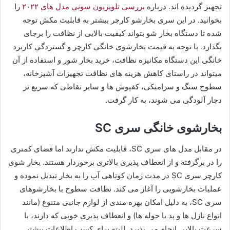
تجهیز گردیده اند. درباره
بررسی تلویزیون سونی مدل های ۲۰۲۲
را
بخوانید. در این سری بخارشو کارچر بیشتر به قابلیت مکش توجه
شده تا دستگاه بخار شو بتواند کیفیت بالایی از نظافت را برجای
بگذارد. با توجه به قیمت بخارشوی خانگی کارچر و گستردگی کاربرد
خانگی این دستگاه مکانیزه نظافت، خرید بخار شور و استفاده از آن
میتواند در راستای کاهش هزینه های نظافت تجهیزات آشپزخانه،
سطوح سنگ و سرامیکی، کفپوش ها و سایر نقاطی که سریع تر
دچار آلودگی می شوند، به کار گرفت.
بخارشوی خانگی سری SC
در مقابل مدل های سری SC، قابلیت مکش ندارند اما فضای کمتری
را در برگرفته و از انعطاف پذیری بالاتری برخوردار هستند. بخار شوی
کارچر سری SC در مدت زمان کوتاهی آب را به بخار تبدیل نموده و
عملیات بخارشویی را آغاز می کند. نظافت سطوح با بخارشوهای
سری SC، به دلیل امکان بهره مندی از لوازم جانبی متنوع (مانند
انواع نازل ها و پد یا حوله ها) و انعطاف پذیری خوبی که دارند، با
سرعت بالایی انجام می پذیرد. البته برای کسب اطلاعات بیشتر