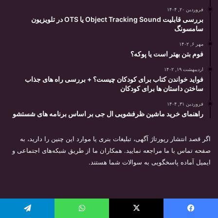
فروردین ۲۰, ۱۴۰۴
بررسی قابلیت Object Tracking Sound یا OTS در تلویزیون
سامسونگ
مهر ۶, ۱۴۰۲
فوم بتن بهتر است یا پوکه؟
اردیبهشت ۱۹, ۱۴۰۲
فواید خواندن کتاب برای کودکان چیست؟ + بررسی راه های جذاب
ساختن داستان ها برای کودکان
فروردین ۳۱, ۱۴۰۴
راهنمای خرید ماشین ظرفشویی ال جی بر اساس برنامه های شستشو
اگر قصد انتشار رپورتاژ آگهی، تبلیغات بنری یا موارد این چنین را دارید، به
صفحه تماس با ما مراجعه نمایید. همکاران ما از طریق شبکه‌های اجتماعی و
ایمیل آماده پاسخگویی به سوالات شما هستند.
توسعه و مارکتینگ:
بیزینس یار
یس بوک
X
واتس آپ
تلگرام